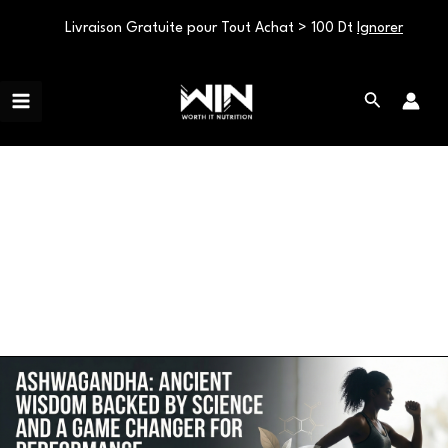
Livraison Gratuite pour Tout Achat > 100 Dt
Ignorer
Aller
Main
au
Rechercher
Menu
contenu
Ashwagandha benefits
Ashwagandha:
Ancient
Wisdom
Backed