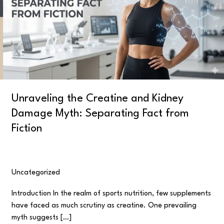
Kidney
Damage
Myth:
Separating
Fact
from
Fiction
Unraveling the Creatine and Kidney
Damage Myth: Separating Fact from
Fiction
Uncategorized
/
user
Introduction In the realm of sports nutrition, few supplements
have faced as much scrutiny as creatine. One prevailing
myth suggests […]