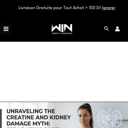
Livraison Gratuite pour Tout Achat > 100 Dt
Ignorer
Aller
Main
au
Rechercher
Menu
contenu
best quality
Unraveling
the
Creatine
and