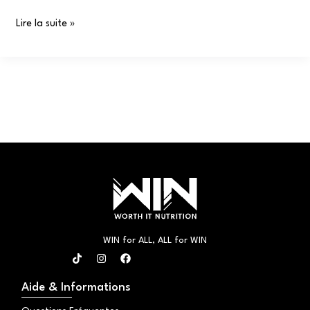
Lire la suite »
WIN for ALL, ALL for WIN
T
I
F
i
n
a
k
s
c
t
t
e
Aide & Informations
o
a
b
k
g
o