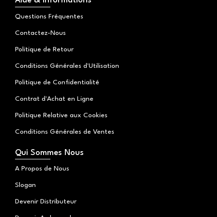
Aide & Informations
o
a
b
k
g
o
Questions Fréquentes
r
o
a
k
Contactez-Nous
m
Politique de Retour
Conditions Générales d'Utilisation
Politique de Confidentialité
Contrat d'Achat en Ligne
Politique Relative aux Cookies
Conditions Générales de Ventes
Qui Sommes Nous
A Propos de Nous
Slogan
Devenir Distributeur