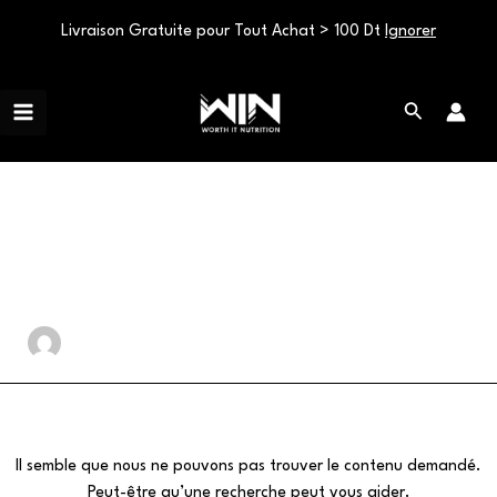
Livraison Gratuite pour Tout Achat > 100 Dt
Ignorer
Aller
Main
au
Rechercher
Menu
contenu
hamadaomar
Il semble que nous ne pouvons pas trouver le contenu demandé.
Peut-être qu’une recherche peut vous aider.