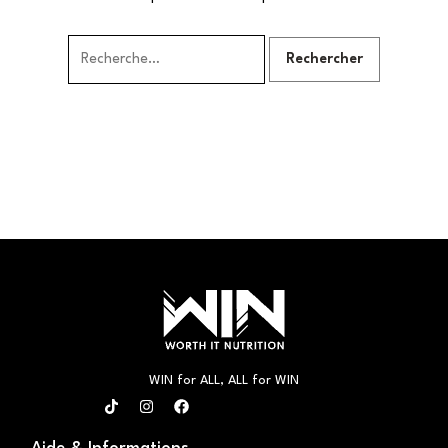
Rechercher :
WIN for ALL, ALL for WIN
T
I
F
i
n
a
k
s
c
t
t
e