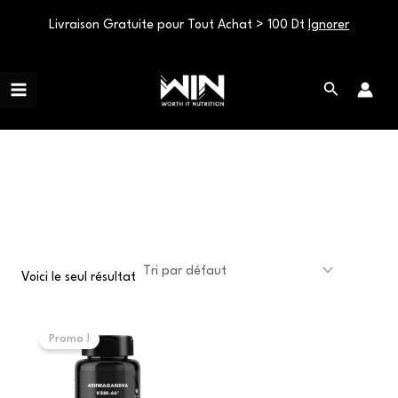
Livraison Gratuite pour Tout Achat > 100 Dt
Ignorer
Aller
Main
au
Rechercher
Menu
contenu
sommeil
Voici le seul résultat
Le
Le
prix
prix
Promo !
initial
actuel
était :
est :
90,000 د.ت.
110,000 د.ت.