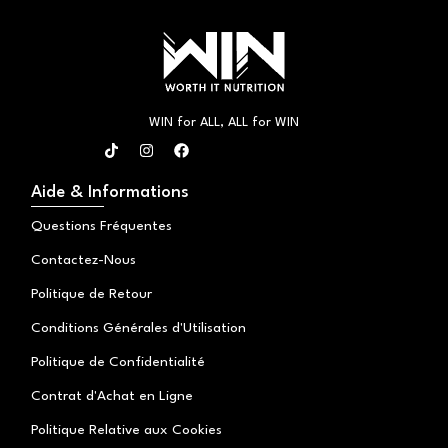
WIN for ALL, ALL for WIN
T
I
F
i
n
a
k
s
c
t
t
e
Aide & Informations
o
a
b
k
g
o
Questions Fréquentes
r
o
a
k
Contactez-Nous
m
Politique de Retour
Conditions Générales d'Utilisation
Politique de Confidentialité
Contrat d'Achat en Ligne
Politique Relative aux Cookies