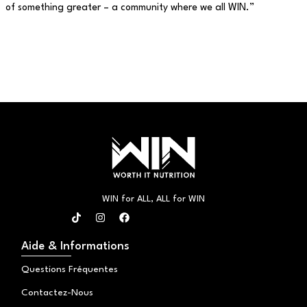
of something greater – a community where we all WIN.”
WIN for ALL, ALL for WIN
T
I
F
i
n
a
k
s
c
t
t
e
Aide & Informations
o
a
b
k
g
o
Questions Fréquentes
r
o
a
k
Contactez-Nous
m