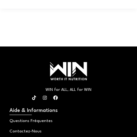
WIN for ALL, ALL for WIN
T
I
F
i
n
a
k
s
c
t
t
e
Aide & Informations
o
a
b
k
g
o
Questions Fréquentes
r
o
a
k
Contactez-Nous
m