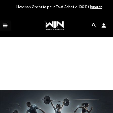
Livraison Gratuite pour Tout Achat > 100 Dt
Ignorer
Aller
Main
au
Rechercher
Menu
contenu
joint pain CrossFit
Joint
Pain
in
Padel,